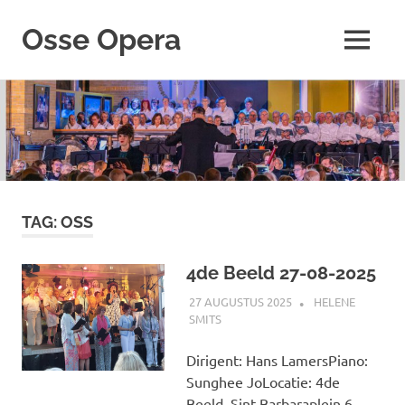
Ga
naar
Osse Opera
MENU
de
Opgericht
inhoud
1
juli
1932
–
"Begiftigd
met
de
Koninklijke
TAG:
OSS
erepenning
17
4de Beeld 27-08-2025
Juni
1982"
27 AUGUSTUS 2025
HELENE
SMITS
TERUGBLIK
Dirigent: Hans LamersPiano:
Sunghee JoLocatie: 4de
Beeld, Sint Barbaraplein 6,